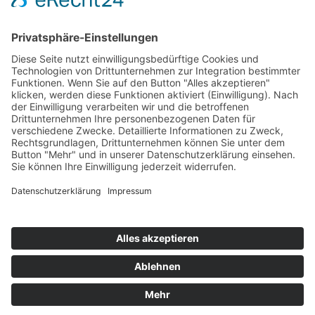
Fax
0241 50 20 49
Mail
info@schmitz-lehnen.de
Standort Kerpen
Kerpener Str. 154
50170 Kerpen
Tel
+49 (0) 2273 40 611 20
Fax
02273 40 611 20
Mail
info@schmitz-lehnen.de
Unsere Bürozeiten
Mo - Do
8.00 - 13.00 Uhr
14.30 - 17.30 Uhr
Fr
8.00 - 13.00 Uhr
Ab 9.00 Uhr sind wir zu den oben genannten
Zeiten für Sie telefonisch erreichbar.