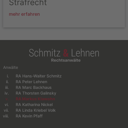
Strafrecht
mehr erfahren
Anwälte
RA Hans-Walter Schmitz
Navigation überspringen
RA Peter Lehnen
RA Marc Backhaus
RA Thorsten Galinsky
RA Markus Klawohn
RA Katharina Nickel
RA Linda Kriebel Volk
RA Kevin Pfaff